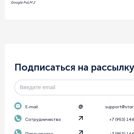
Google PaLM 2
Подписаться на рассылк
@
E-mail
support@star
Сотрудничество
+7 (953) 14
Партнерство
+7 (953) 14