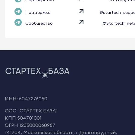
Поддержка
@startech_supp
Сообщество
@Startech_net
ИНН: 5047276050
OOO "СТАРТЕХ БАЗА"
КПП 504701001
ОГРН 1235000060987
141704, Московская область, г Долгопрудный,