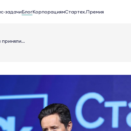
ес-задачи
Блог
Корпорациям
Стартех.Премия
приняли...