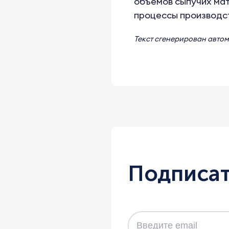
объемов сыпучих мат
процессы производств
Текст сгенерирован авто
Подписат