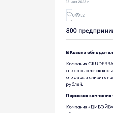
13 мая 2023 г.
0
52
800 предприним
В Казани обладател
Компания CRUDERRA 
отходов сельскохозя
отходов и снизить н
рублей.
Пермская компания 
Компания «ДИВЭЙВ» 