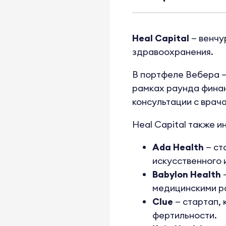
Heal Capital
— венчу
здравоохранения.
В портфеле Вебера — 
рамках раунда финанс
консультации с врач
Heal Capital также и
Ada Health
— ст
искусственного 
Babylon Health
—
медицинскими р
Clue
— стартап,
фертильности.