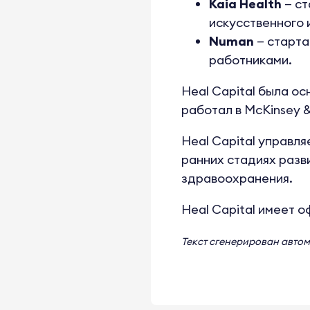
Kaia Health
— ст
искусственного 
Numan
— старта
работниками.
Heal Capital была о
работал в McKinsey 
Heal Capital управл
ранних стадиях разв
здравоохранения.
Heal Capital имеет о
Текст сгенерирован авто