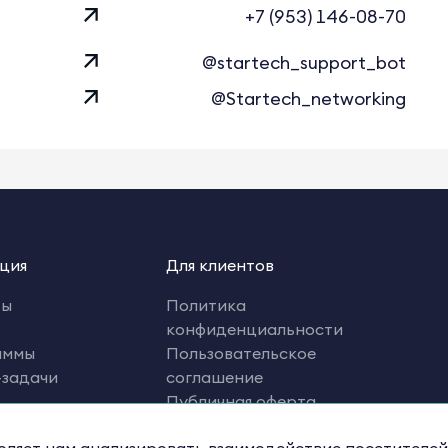
+7 (953) 146-08-70
@startech_support_bot
@Startech_networking
ция
Для клиентов
ты
Политика
конфиденциальности
аммы
Пользовательское
-задачи
соглашение
Публичная оферта
рациям
Оферта на оказание услуг