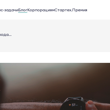
ес-задачи
Блог
Корпорациям
Стартех.Премия
ода...