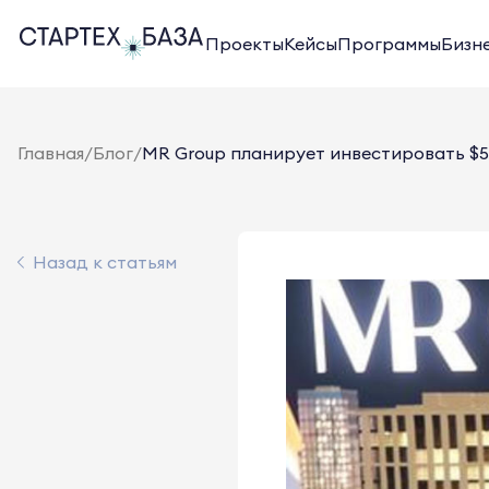
Проекты
Кейсы
Программы
Бизн
Главная
/
Блог
/
MR Group планирует инвестировать $50
Назад к статьям