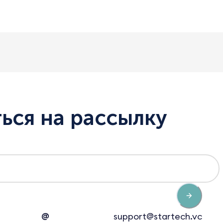
ься на рассылку
@
support@startech.vc