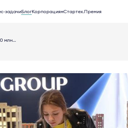
ес-задачи
Блог
Корпорациям
Стартех.Премия
 млн...