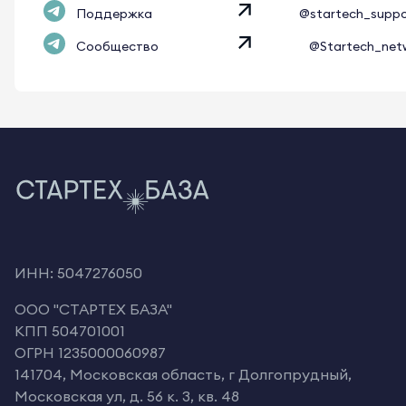
Поддержка
@startech_supp
Сообщество
@Startech_net
ИНН: 5047276050
OOO "СТАРТЕХ БАЗА"
КПП 504701001
ОГРН 1235000060987
141704, Московская область, г Долгопрудный,
Московская ул, д. 56 к. 3, кв. 48