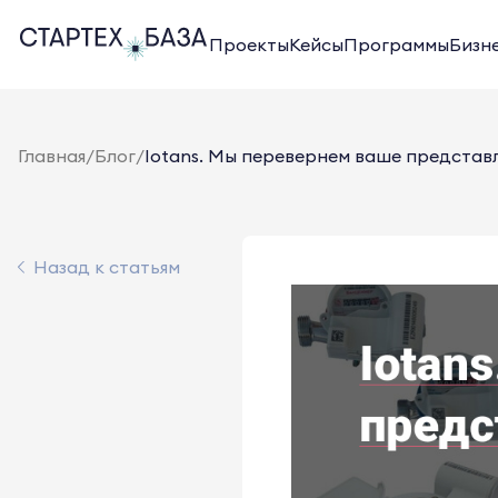
Проекты
Кейсы
Программы
Бизн
Главная
/
Блог
/
Iotans. Мы перевернем ваше представле
Назад к статьям