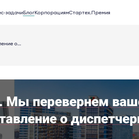
ес-задачи
Блог
Корпорациям
Стартех.Премия
ние о...