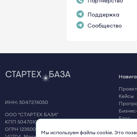
Партнерство
Поддержка
Сообщество
Навига
Проек
Кейсы
ИНН: 5047276050
Прогр
Бизнес
OOO "СТАРТЕХ БАЗА"
Блог
КПП 504701001
Корпо
ОГРН 1235000060987
Мы используем файлы cookie. Это поз
Старте
141704, Московская область, г Долгопрудный,