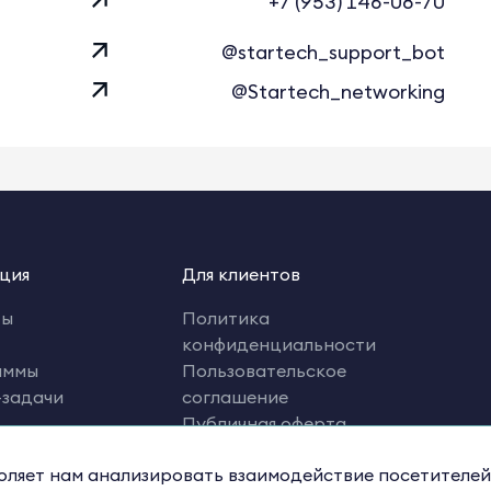
+7 (953) 146-08-70
@startech_support_bot
@Startech_networking
ция
Для клиентов
ты
Политика
конфиденциальности
аммы
Пользовательское
-задачи
соглашение
Публичная оферта
рациям
Оферта на оказание услуг
воляет нам анализировать взаимодействие посетителей
х.Премия
по подписке