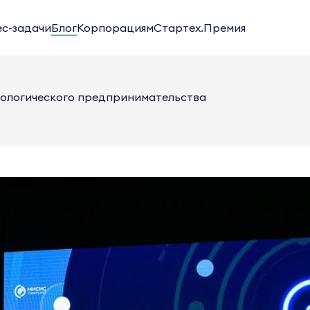
ес-задачи
Блог
Корпорациям
Стартех.Премия
нологического предпринимательства