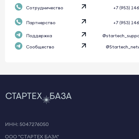
Сотрудничество
+7 (953) 14
Партнерство
+7 (953) 14
Поддержка
@startech_supp
Сообщество
@Startech_net
ИНН: 5047276050
OOO "СТАРТЕХ БАЗА"