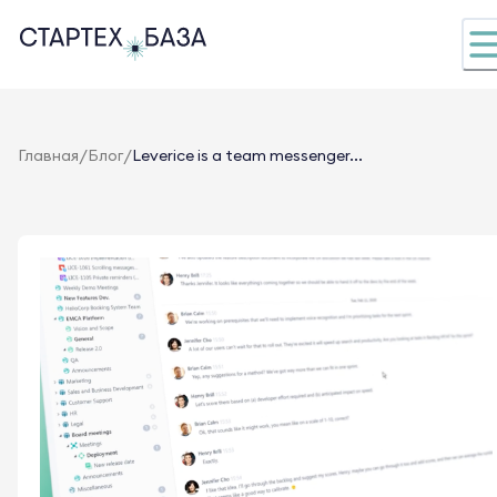
/
/
Главная
Блог
Leverice is a team messenger...