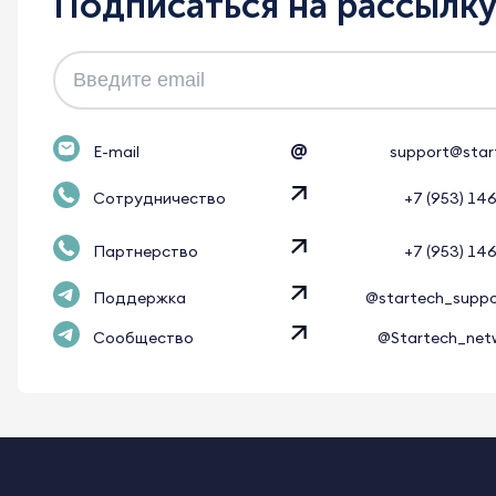
Подписаться на рассылк
@
E-mail
support@star
Сотрудничество
+7 (953) 14
Партнерство
+7 (953) 14
Поддержка
@startech_supp
Сообщество
@Startech_net