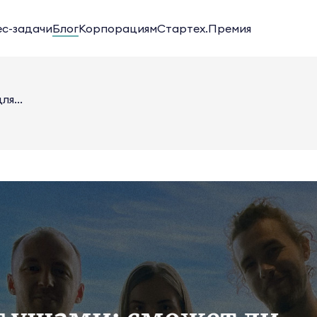
ес-задачи
Блог
Корпорациям
Стартех.Премия
я...