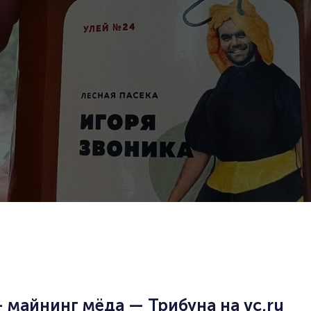
майнинг мёда — Трибуна на vc.ru