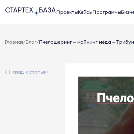
Проекты
Кейсы
Программы
Бизн
Главная
/
Блог
/
Пчелошеринг — майнинг мёда — Трибуна
Назад к статьям