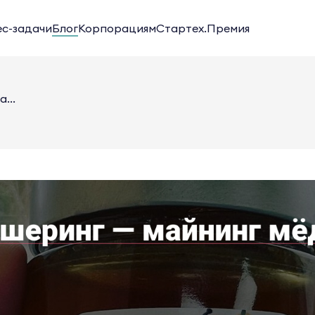
ес-задачи
Блог
Корпорациям
Стартех.Премия
...