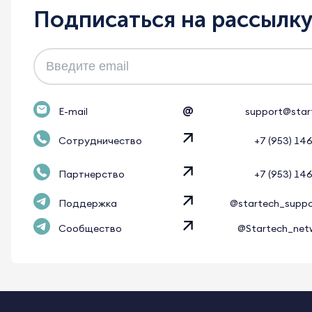
Подписаться на рассылк
@
E-mail
support@star
Сотрудничество
+7 (953) 14
Партнерство
+7 (953) 14
Поддержка
@startech_supp
Сообщество
@Startech_net