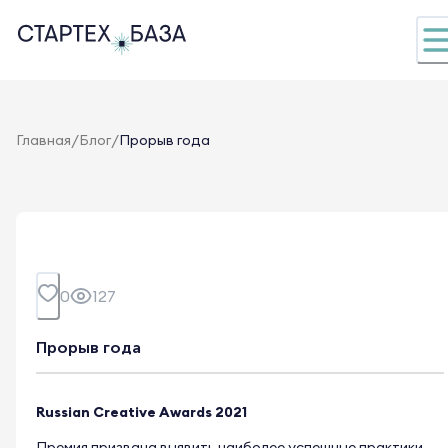
/
/
Главная
Блог
Прорыв года
0
127
Прорыв года
Russian Creative Awards 2021
Премия призвана выявить наиболее успешные практики,