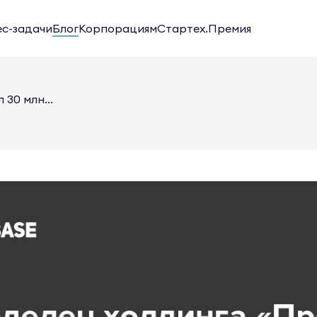
ес-задачи
Блог
Корпорациям
Стартех.Премия
30 млн...