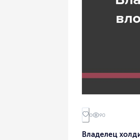
0
90
Владелец холди