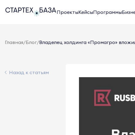
Проекты
Кейсы
Программы
Бизн
Главная
/
Блог
/
Владелец холдинга «Промагро» вложил 
Назад к статьям