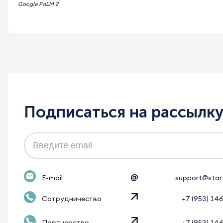
Google PaLM 2
Подписаться на рассылк
@
E-mail
support@star
Сотрудничество
+7 (953) 14
Партнерство
+7 (953) 14