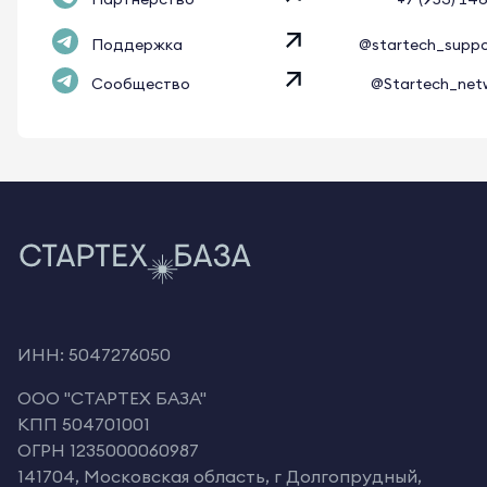
Поддержка
@startech_supp
Сообщество
@Startech_net
ИНН: 5047276050
OOO "СТАРТЕХ БАЗА"
КПП 504701001
ОГРН 1235000060987
141704, Московская область, г Долгопрудный,