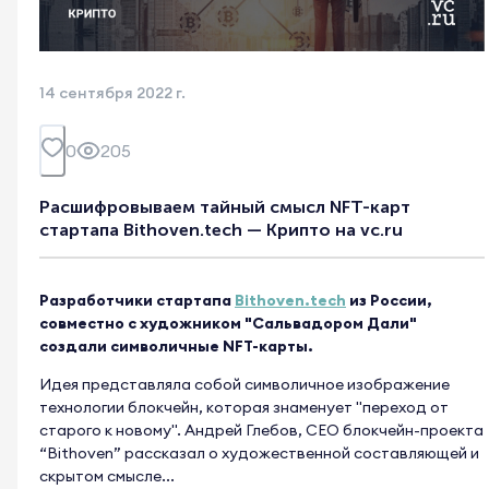
14 сентября 2022 г.
0
205
Расшифровываем тайный смысл NFT-карт
стартапа Bithoven.tech — Крипто на vc.ru
Разработчики стартапа
Bithoven.tech
из России,
совместно с художником "Сальвадором Дали"
создали символичные NFT-карты.
Идея представляла собой символичное изображение
технологии блокчейн, которая знаменует "переход от
старого к новому". Андрей Глебов, СЕО блокчейн-проекта
“Bithoven” рассказал о художественной составляющей и
скрытом смысле...