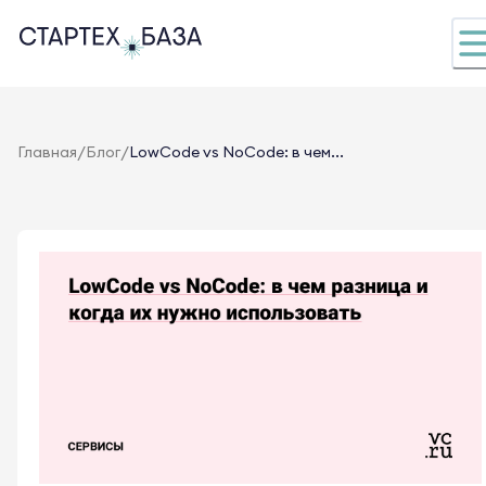
/
/
Главная
Блог
LowCode vs NoCode: в чем...