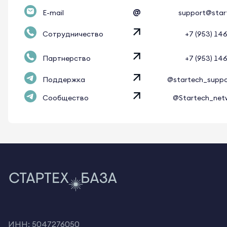
@
E-mail
support@star
Сотрудничество
+7 (953) 14
Партнерство
+7 (953) 14
Поддержка
@startech_supp
Сообщество
@Startech_net
ИНН: 5047276050