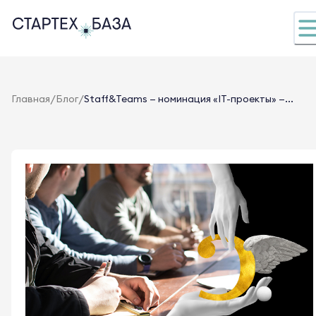
/
/
Главная
Блог
Staff&Teams — номинация «IT-проекты» —...