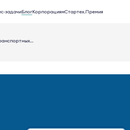
ес-задачи
Блог
Корпорациям
Стартех.Премия
ранспортных...