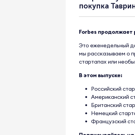
покупка Таври
Forbes продолжает 
Это еженедельный да
мы рассказываем о п
стартапах или необы
В этом выпуске:
Российский стар
Американский ст
Британский стар
Немецкий старта
Французский ст
Подписывайтесь на 