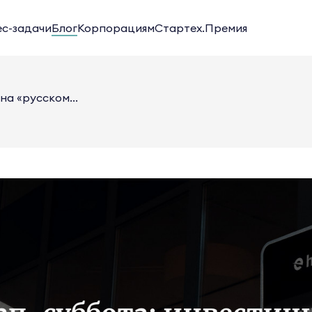
ес-задачи
Блог
Корпорациям
Стартех.Премия
на «русском...