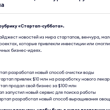
на
рубрику «Стартап-суббота».
йджест новостей из мира стартапов, венчура, мало
роектах, которые привлекли инвестиции или смогли
чных бизнес-идеях.
тап разработал новый способ очистки воды
артап привлек $10 млн на разработку нового лекар
тап продал свой бизнес за $100 млн
п запустил новый сервис для поиска работы
артап разработал новый способ выращивания ово
нашу рассылку, чтобы быть в курсе последних н