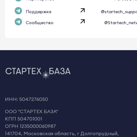
Поддержка
@startech_supp
Сообщество
@Startech_net
ИНН: 5047276050
OOO "СТАРТЕХ БАЗА"
КПП 504701001
ОГРН 1235000060987
141704, Московская область, г Долгопрудный,