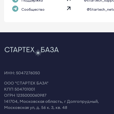
Поддержка
@startech_supp
Сообщество
@Startech_net
ИНН: 5047276050
OOO "СТАРТЕХ БАЗА"
КПП 504701001
ОГРН 1235000060987
141704, Московская область, г Долгопрудный,
Московская ул, д. 56 к. 3, кв. 48