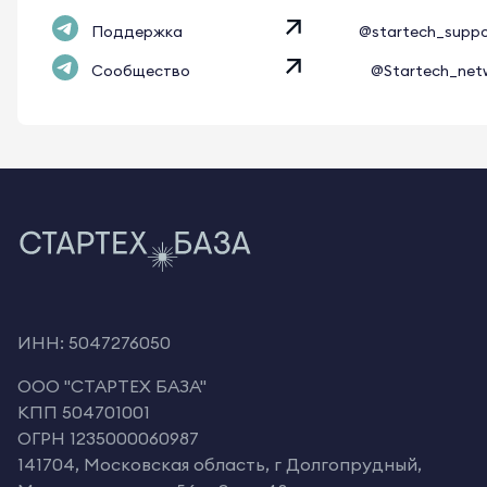
Поддержка
@startech_supp
Сообщество
@Startech_net
ИНН: 5047276050
OOO "СТАРТЕХ БАЗА"
КПП 504701001
ОГРН 1235000060987
141704, Московская область, г Долгопрудный,