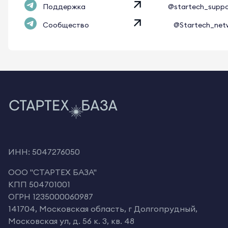
Поддержка
@startech_supp
Сообщество
@Startech_net
ИНН: 5047276050
OOO "СТАРТЕХ БАЗА"
КПП 504701001
ОГРН 1235000060987
141704, Московская область, г Долгопрудный,
Московская ул, д. 56 к. 3, кв. 48