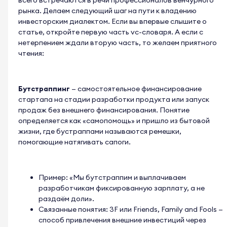
рынка. Делаем следующий шаг на пути к владению
инвесторским диалектом. Если вы впервые слышите о
статье, откройте
первую часть vc-словаря
. А если с
нетерпением ждали вторую часть, то желаем приятного
чтения:
Бутстраппинг
— самостоятельное финансирование
стартапа на стадии разработки продукта или запуск
продаж без внешнего финансирования. Понятие
определяется как «самопомощь» и пришло из бытовой
жизни, где бустраппами называются ремешки,
помогающие натягивать сапоги.
Пример: «Мы бутстраппим и выплачиваем
разработчикам фиксированную зарплату, а не
раздаём доли».
Связанные понятия: 3F или Friends, Family and Fools —
способ привлечения внешние инвестиций через