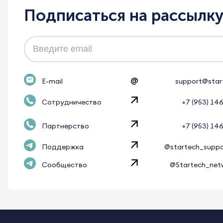
Подписаться на рассылк
@
E-mail
support@star
Сотрудничество
+7 (953) 14
Партнерство
+7 (953) 14
Поддержка
@startech_supp
Сообщество
@Startech_net