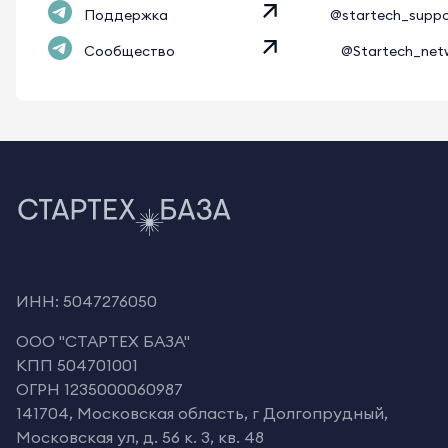
Поддержка
@startech_supp
Сообщество
@Startech_net
ИНН: 5047276050
OOO "СТАРТЕХ БАЗА"
КПП 504701001
ОГРН 1235000060987
141704, Московская область, г Долгопрудный,
Московская ул, д. 56 к. 3, кв. 48