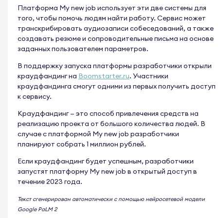
Платформа My new job использует эти две системы для
того, чтобы помочь людям найти работу. Сервис может
транскрибировать аудиозаписи собеседований, а также
создавать резюме и сопроводительные письма на основе
заданных пользователем параметров.
В поддержку запуска платформы разработчики открыли
краудфандинг на
Boomstarter.ru
. Участники
краудфандинга смогут одними из первых получить доступ
к сервису.
Краудфандинг — это способ привлечения средств на
реализацию проекта от большого количества людей. В
случае с платформой My new job разработчики
планируют собрать 1 миллион рублей.
Если краудфандинг будет успешным, разработчики
запустят платформу My new job в открытый доступ в
течение 2023 года.
Текст сгенерирован автоматически с помощью нейросетевой модели
Google PaLM 2