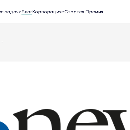
ес-задачи
Блог
Корпорациям
Стартех.Премия
..