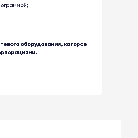
рограммой;
етевого оборудования, которое
орпорациями.