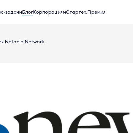
ес-задачи
Блог
Корпорациям
Стартех.Премия
 Netopia Network...