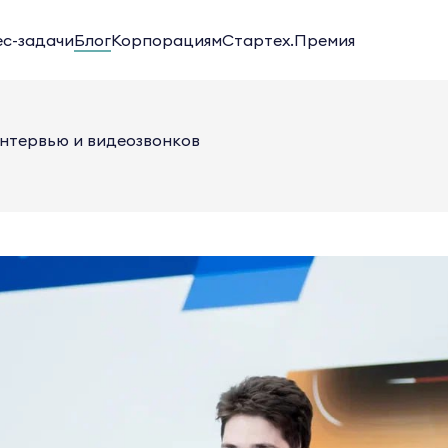
ес-задачи
Блог
Корпорациям
Стартех.Премия
нтервью и видеозвонков