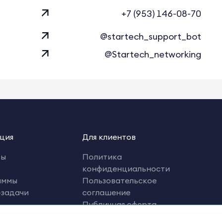
+7 (953) 146-08-70
@startech_support_bot
@Startech_networking
ция
Для клиентов
ты
Политика
конфиденциальности
аммы
Пользовательское
-задачи
соглашение
Публичная оферта
рациям
Оферта на оказание услуг