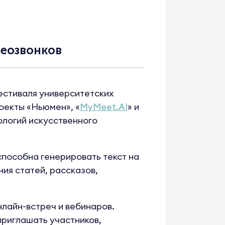
деозвонков
естиваля университетских
оекты «Ньюмен», «
MyMeet.AI
» и
ологий искусственного
пособна генерировать текст на
ия статей, рассказов,
лайн-встреч и вебинаров.
риглашать участников,