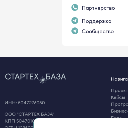
Партнерство
Поддержка
Сообщество
Навига
Проек
Кейсы
ИНН: 5047276050
Прогр
Бизнес
OOO "СТАРТЕХ БАЗА"
Блог
КПП 504701001
Корпо
ОГРН 1235000060987