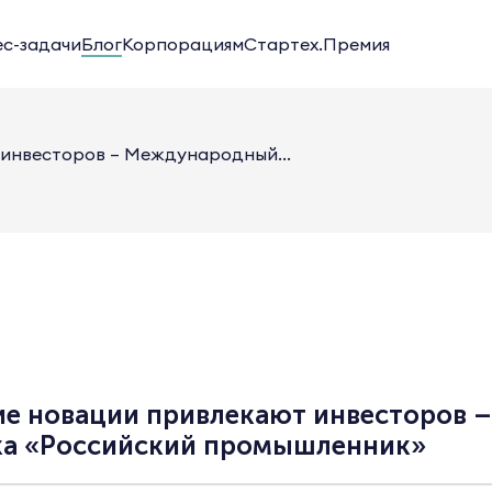
ес-задачи
Блог
Корпорациям
Стартех.Премия
 инвесторов – Международный...
ие новации привлекают инвесторов
ка «Российский промышленник»