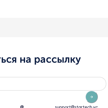
ься на рассылку
@
support@startech.vc