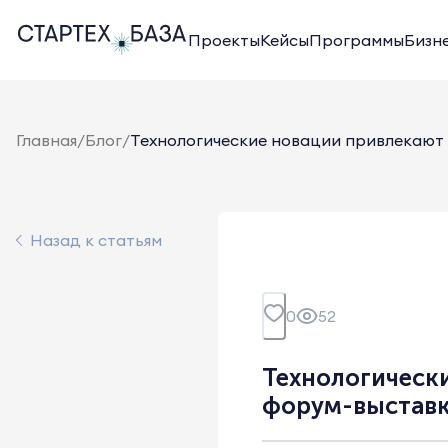
Проекты
Кейсы
Программы
Бизн
Главная
/
Блог
/
Технологические новации привлекают
Назад к статьям
0
52
Технологическ
форум-выстав