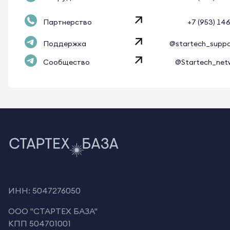
Партнерство
+7 (953) 14
Поддержка
@startech_supp
Сообщество
@Startech_net
ИНН: 5047276050
OOO "СТАРТЕХ БАЗА"
КПП 504701001