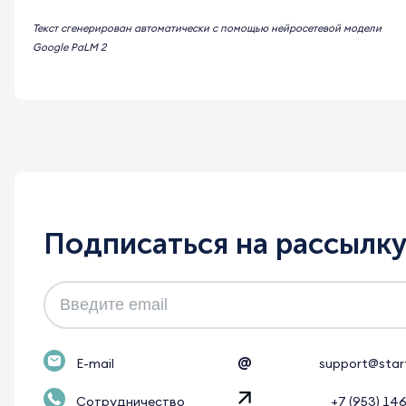
Текст сгенерирован автоматически с помощью нейросетевой модели
Google PaLM 2
Подписаться на рассылк
@
E-mail
support@star
Сотрудничество
+7 (953) 14