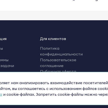
ция
Для клиентов
ты
Политика
конфиденциальности
аммы
Пользовательское
-задачи
соглашение
Публичная оферта
рациям
Оферта на оказание услуг
воляет нам анализировать взаимодействие посетителей
х.Премия
по подписке
йтом, вы соглашаетесь с использованием файлов cookie
а
и cookie-файлах. Запретить cookie-файлы можно чере