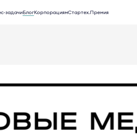
ес-задачи
Блог
Корпорациям
Стартех.Премия