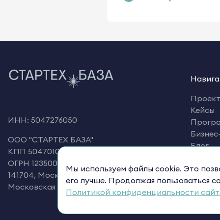
Навига
Проек
Кейсы
ИНН: 5047276050
Прогр
Бизнес
OOO "СТАРТЕХ БАЗА"
Блог
КПП 504701001
Корпо
ОГРН 1235000060987
Мы используем файлы cookie. Это поз
Старте
141704, Московская область, г Долгопрудный,
его лучше. Продолжая пользоваться са
Московская ул, д. 56 к. 3, кв. 48
Политикой конфиденциальности сайт