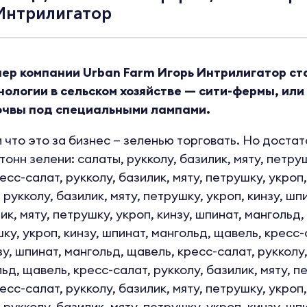
Интрилигатор
р компании Urban Farm Игорь Интрилигатор стал
ологии в сельском хозяйстве — сити-фермы, или
почвы под специальными лампами.
 что это за бизнес — зеленью торговать. Но достато
онн зелени: салаты, рукколу, базилик, мяту, петруш
есс-салат, рукколу, базилик, мяту, петрушку, укроп,
 рукколу, базилик, мяту, петрушку, укроп, кинзу, шп
ик, мяту, петрушку, укроп, кинзу, шпинат, мангольд,
ку, укроп, кинзу, шпинат, мангольд, щавель, кресс-с
у, шпинат, мангольд, щавель, кресс-салат, рукколу,
ьд, щавель, кресс-салат, рукколу, базилик, мяту, п
есс-салат, рукколу, базилик, мяту, петрушку, укроп,
 рукколу, базилик, мяту, петрушку, укроп, кинзу, шп