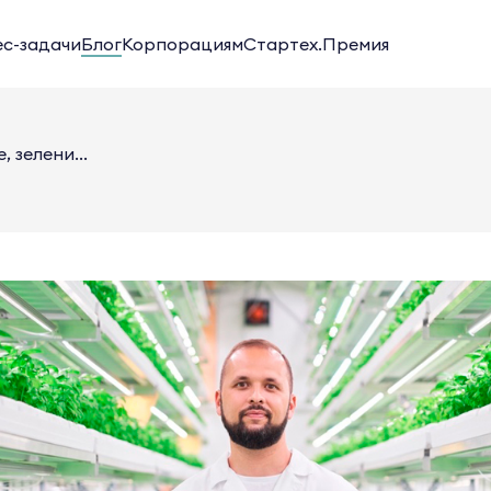
ес-задачи
Блог
Корпорациям
Стартех.Премия
 зелени...