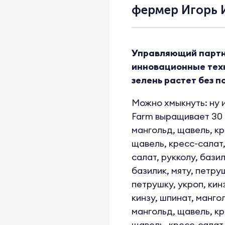
фермер Игорь 
Управляющий партне
инновационные техн
зелень растет без 
Можно хмыкнуть: ну и
Farm выращивает 30 т
мангольд, щавель, кр
щавель, кресс-салат,
салат, рукколу, базил
базилик, мяту, петруш
петрушку, укроп, кинз
кинзу, шпинат, мангол
мангольд, щавель, кр
щавель, кресс-салат,