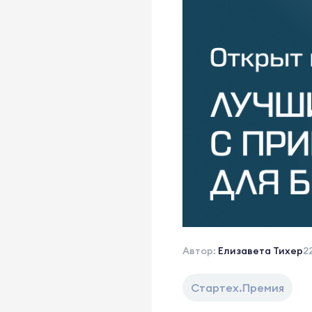
Автор:
Елизавета Тихер
2
Стартех.Премия