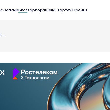
ес-задачи
Блог
Корпорациям
Стартех.Премия
...