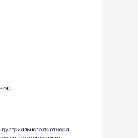
ния;
индустриального партнера
тво со стратегическим