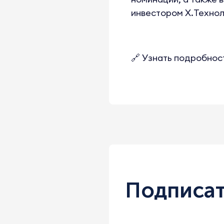
инвестором X.Технол
🔗
Узнать подробност
Подписат