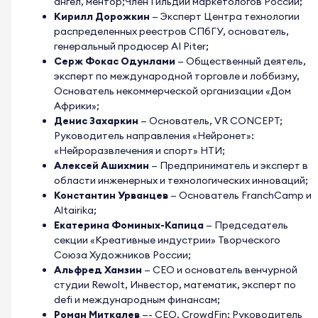
ангел, ментор;Член Гильдии маркетологов России;
Кирилл Дорожкин
— Эксперт Центра технологии
распределенных реестров СПбГУ, основатель,
генеральный продюсер AI Piter;
Серж Фокас Одунлами
— Общественный деятель,
эксперт по международной торговле и лоббизму,
Основатель некоммерческой организации «Дом
Африки»;
Денис Захаркин
— Основатель, VR CONCEPT;
Руководитель направления «Нейронет»:
«Нейроразвлечения и спорт» НТИ;
Алексей Ашихмин
— Предприниматель и эксперт в
области инженерных и технологических инноваций;
Константин Урванцев
— Основатель FranchCamp и
Altairika;
Екатерина Фоминых-Капица
— Председатель
секции «Креативные индустрии» Творческого
Союза Художников России;
Альфред Хамзин
— CEO и основатель венчурной
студии Rewolt, Инвестор, математик, эксперт по
defi и международным финансам;
Роман Миткалев
—- CEO, CrowdFin; Руководитель