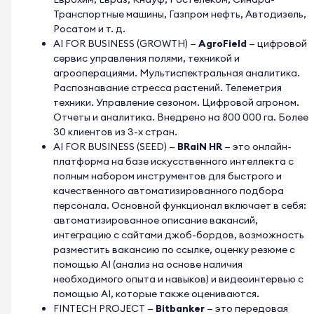
Транспортные машины, Газпром нефть, Автодизель,
Росатом и т. д.
AI FOR BUSINESS (GROWTH)
—
AgroField
— цифровой
сервис управления полями, техникой и
агрооперациями. Мультиспектральная аналитика.
Распознавание стресса растений. Телеметрия
техники. Управление сезоном. Цифровой агроном.
Отчеты и аналитика. Внедрено на 800 000 га. Более
30 клиентов из 3-х стран.
AI FOR BUSINESS (SEED)
—
BRaiN HR
— это онлайн-
платформа на базе искусственного интеллекта с
полным набором инструментов для быстрого и
качественного автоматизированного подбора
персонала. Основной функционал включает в себя:
автоматизированное описание вакансий,
интеграцию с сайтами джоб-бордов, возможность
разместить вакансию по ссылке, оценку резюме с
помощью AI (анализ на основе наличия
необходимого опыта и навыков) и видеоинтервью с
помощью AI, которые также оцениваются.
FINTECH PROJECT
—
Bitbanker
— это передовая