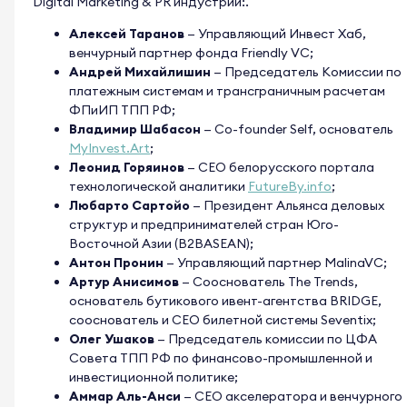
Digital Marketing & PR индустрий:.
Алексей Таранов
— Управляющий Инвест Хаб,
венчурный партнер фонда Friendly VC;
Андрей Михайлишин
— Председатель Комиссии по
платежным системам и трансграничным расчетам
ФПиИП ТПП РФ;
Владимир Шабасон
—
Сo-founder Self, основатель
MyInvest.Art
;
Леонид Горяинов
— CEO белорусского портала
технологической аналитики
FutureBy.info
;
Любарто Сартойо
— Президент Альянса деловых
структур и предпринимателей стран Юго-
Восточной Азии (B2BASEAN);
Антон Пронин
— Управляющий партнер MalinaVC;
Артур Анисимов
— Сооснователь The Trends,
основатель бутикового ивент-агентства BRIDGE,
сооснователь и СЕО билетной системы Seventix;
Олег Ушаков
— Председатель комиссии по ЦФА
Совета ТПП РФ по финансово-промышленной и
инвестиционной политике;
Аммар Аль-Анси
— СЕО акселератора и венчурного