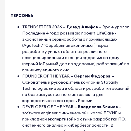
ПЕРСОНЫ:
TRENDSETTER 2026
—
Давуд Алифов
—
Врач-уролог.
Последние 4 года развиваю проект LifeCare -
экосистемный сервис заботы о пожилых людях
(AgeTech / "Серебряная экономика") через
разработку умных таблетниц различного
позиционирования и станции здоровья на дому
(первый IoT умный дом по здоровью) работающий по
принципу единого окна.
FOUNDER OF THE YEAR
—
Сергей Федоров
—
Основатель и руководитель компании Statanly
Technologies лидера в области разработки решений
на базе искусственного интеллекта для
корпоративного сектора в России.
DEVELOPER OF THE YEAR
—
Владислав Блинов
—
software engineer с инженерной школой БГУИР и
прикладной экспертизой на стыке разработки ПО,
системного анализа и кибербезопасности. В