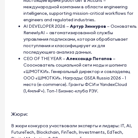
настоящее время работает в Accuris —
международной компании в области engineering
intelligence, supporting mission-critical workflows for
engineers and regulated industries.
AI DEVELOPER 2026
—
Артур Зиннуров
— Основатель
RenewlyAI — автоматизированной службы
управления подписками, которая обрабатывает
поступления и классифицирует их для
последующего анализа данных.
CEO OF THE YEAR
—
Александр Потапов
—
Сооснователь социальной сети моды и шопинга
«ШМОТКИ». Генеральный директор и совладелец
ООО «ШМОТКИ». Награды: GSEA Russia 2026 - 1
место (e-commerce). Гранты ФСИ и YandexCloud
(1,4млн₽+). Топ-1 Бизнес-клуба РЭУ.
Жюри:
В жюри конкурса участвовали эксперты и лидеры: IT, AI,
FutureTech, Blockchain, FinTech, Investments, EdTech,