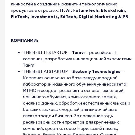
личностей в создании и развитии технологических
продуктов в отраслях:
IT, AI, FutureTech, Blockchain,
FinTech, Investments, EdTech, Digital Marketing & PR
КОМПАНИИ:
THE BEST IT STARTUP
—
Тангл
—
российская IT
компания, разработчик инновационной экосистемы
Тангл.
THE BEST AI STARTUP
—
Statanly Technologies
—
Компания основана на базе международной
лаборатории машинного обучения университета
ИТМО и создает решения на основе технологий
машинного обучения, компьютерного зрения,
анализа данных, обработки естественных языков и
больших языковых моделей для широчайшего
спектра задач бизнеса. За последние годы
реализованы сотни проектов для крупнейших
компаний, среди которых Норильский никель,
Еврохим, Евраз, Кнауф, Ростелеком, Синара-