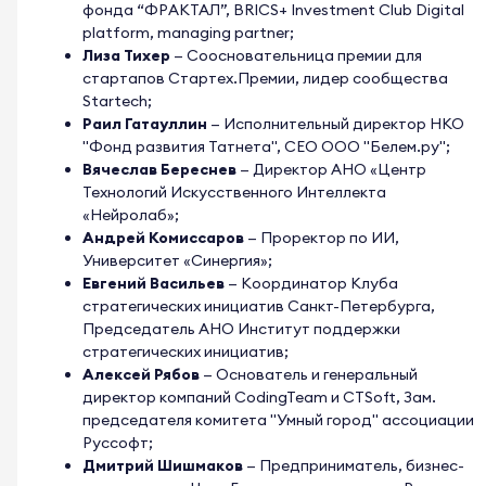
фонда “ФРАКТАЛ”, BRICS+ Investment Club Digital
platform, managing partner;
Лиза Тихер
— Соосновательница премии для
стартапов Стартех.Премии, лидер сообщества
Startech;
Раил Гатауллин
— Исполнительный директор НКО
"Фонд развития Татнета", СЕО ООО "Белем.ру";
Вячеслав Береснев
— Директор АНО «Центр
Технологий Искусственного Интеллекта
«Нейролаб»;
Андрей Комиссаров
— Проректор по ИИ,
Университет «Синергия»;
Евгений Васильев
— Координатор Клуба
стратегических инициатив Санкт-Петербурга,
Председатель АНО Институт поддержки
стратегических инициатив;
Алексей Рябов
— Основатель и генеральный
директор компаний CodingTeam и CTSoft, Зам.
председателя комитета "Умный город" ассоциации
Руссофт;
Дмитрий Шишмаков
— Предприниматель, бизнес-