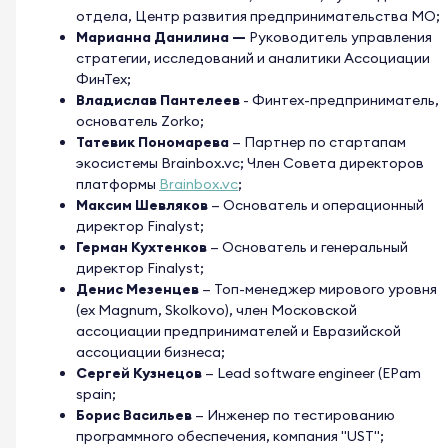
отдела, Центр развития предпринимательства МО;
Марианна Данилина —
Руководитель управления
стратегии, исследований и аналитики Ассоциации
ФинТех;
Владислав Пантелеев
- Финтех-предприниматель,
основатель Zorko;
Татевик Пономарева
— Партнер по стартапам
экосистемы
Brainbox.vc
; Член Совета директоров
платформы
Brainbox.vc
;
Максим Шевляков
— Основатель и операционный
директор Finalyst;
Герман Кухтенков
— Основатель и генеральный
директор Finalyst;
Денис Мезенцев
— Топ-менеджер мирового уровня
(ex Magnum, Skolkovo), член Московской
ассоциации предпринимателей и Евразийской
ассоциации бизнеса;
Сергей Кузнецов
— Lead software engineer (EPam
spain;
Борис Васильев
— Инженер по тестированию
программного обеспечения, компания "UST";