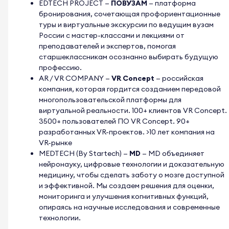
EDTECH PROJECT
—
ПОВУЗАМ
— платформа
бронирования, сочетающая профориентационные
туры и виртуальные экскурсии по ведущим вузам
России с мастер-классами и лекциями от
преподавателей и экспертов, помогая
старшеклассникам осознанно выбирать будущую
профессию.
AR / VR COMPANY
—
VR Concept
— российская
компания, которая гордится созданием передовой
многопользовательской платформы для
виртуальной реальности. 100+ клиентов VR Concept.
3500+ пользователей ПО VR Concept. 90+
разработанных VR-проектов. >10 лет компания на
VR-рынке
MEDTECH (By Startech)
—
MD
— MD объединяет
нейронауку, цифровые технологии и доказательную
медицину, чтобы сделать заботу о мозге доступной
и эффективной. Мы создаем решения для оценки,
мониторинга и улучшения когнитивных функций,
опираясь на научные исследования и современные
технологии.