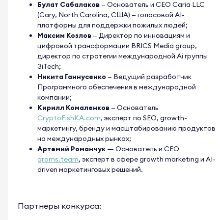
Булат Сабалаков
— Основатель и CEO Caria LLC
(Cary, North Carolina, США) — голосовой AI-
платформы для поддержки пожилых людей;
Максим Козлов
— Директор по инновациям и
цифровой трансформации BRICS Media group,
директор по стратегии международной Ai группы
3iTech;
Никита Ганнусенко
— Ведущий разработчик
Программного обеспечения в международной
компании;
Кирилл Комаленков
— Основатель
CryptoFishKA.com
, эксперт по SEO, growth-
маркетингу, бренду и масштабированию продуктов
на международных рынках;
Артемий Романчук —
Основатель и СЕО
groms.team
, эксперт в сфере growth marketing и AI-
driven маркетинговых решений.
Партнеры конкурса: