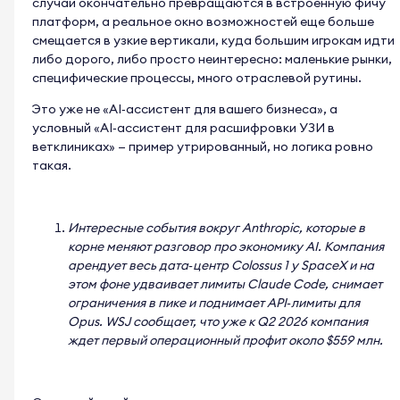
случаи окончательно превращаются в встроенную фичу
платформ, а реальное окно возможностей еще больше
смещается в узкие вертикали, куда большим игрокам идти
либо дорого, либо просто неинтересно: маленькие рынки,
специфические процессы, много отраслевой рутины.
Это уже не «AI
‑
ассистент для вашего бизнеса», а
условный «AI
‑
ассистент для расшифровки УЗИ в
ветклиниках» — пример утрированный, но логика ровно
такая.
Интересные события вокруг Anthropic, которые в
корне меняют разговор про экономику AI. Компания
арендует весь дата
‑
центр Colossus 1 у SpaceX и на
этом фоне удваивает лимиты Claude Code, снимает
ограничения в пике и поднимает API
‑
лимиты для
Opus. WSJ сообщает, что уже к Q2 2026 компания
ждет первый операционный профит около $559 млн.