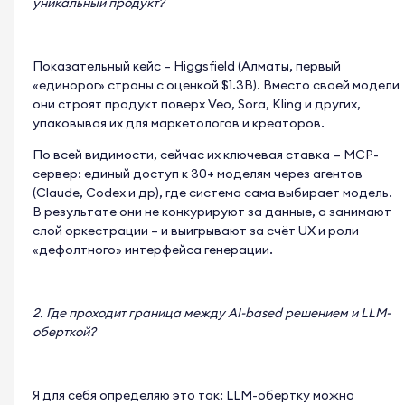
уникальный продукт?
Показательный кейс – Higgsfield (Алматы, первый
«единорог» страны с оценкой $1.3B). Вместо своей модели
они строят продукт поверх Veo, Sora, Kling и других,
упаковывая их для маркетологов и креаторов.
По всей видимости, сейчас их ключевая ставка — MCP-
сервер: единый доступ к 30+ моделям через агентов
(Claude, Codex и др), где система сама выбирает модель.
В результате они не конкурируют за данные, а занимают
слой оркестрации – и выигрывают за счёт UX и роли
«дефолтного» интерфейса генерации.
2. Где проходит граница между AI-based решением и LLM-
оберткой?
Я для себя определяю это так: LLM-обертку можно