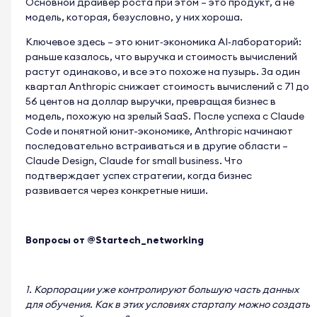
Основной драйвер роста при этом – это продукт, а не
модель, которая, безусловно, у них хороша.
Ключевое здесь – это юнит
‑
экономика AI
‑
лабораторий:
раньше казалось, что выручка и стоимость вычислений
растут одинаково, и все это похоже на пузырь. За один
квартал Anthropic снижает стоимость вычислений с 71 до
56 центов на доллар выручки, превращая бизнес в
модель, похожую на зрелый SaaS. После успеха с Claude
Code и понятной юнит-экономике, Anthropic начинают
последовательно встраиваться и в другие области –
Claude Design, Claude for small business. Что
подтверждает успех стратегии, когда бизнес
развивается через конкретные ниши.
Вопросы от @Startech_networking
1. Корпорации уже контролируют большую часть данных
для обучения. Как в этих условиях стартапу можно создать