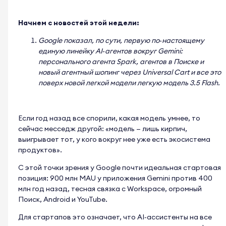
Начнем с новостей этой недели:
Google показал, по сути, первую по
‑
настоящему
единую линейку AI
‑
агентов вокруг Gemini:
персонального агента Spark, агентов в Поиске и
новый агентный шопинг через Universal Cart и все это
поверх новой легкой модели легкую модель 3.5 Flash.
Если год назад все спорили, какая модель умнее, то
сейчас месседж другой: «модель — лишь кирпич,
выигрывает тот, у кого вокруг нее уже есть экосистема
продуктов».
С этой точки зрения у Google почти идеальная стартовая
позиция: 900 млн MAU у приложения Gemini против 400
млн год назад, тесная связка с Workspace, огромный
Поиск, Android и YouTube.
Для стартапов это означает, что AI
‑
ассистенты на все