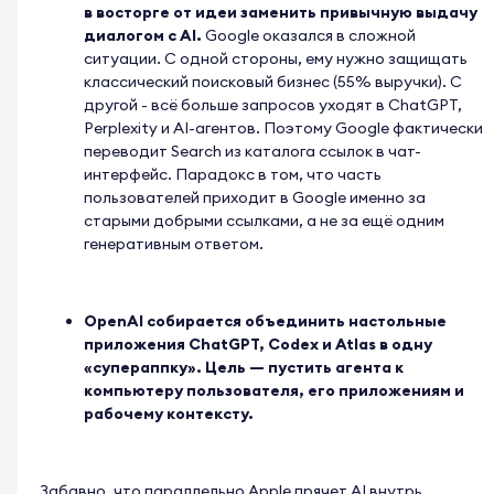
в восторге от идеи заменить привычную выдачу
диалогом с AI.
Google оказался в сложной
ситуации. С одной стороны, ему нужно защищать
классический поисковый бизнес (55% выручки). С
другой - всё больше запросов уходят в ChatGPT,
Perplexity и AI-агентов. Поэтому Google фактически
переводит Search из каталога ссылок в чат-
интерфейс. Парадокс в том, что часть
пользователей приходит в Google именно за
старыми добрыми ссылками, а не за ещё одним
генеративным ответом.
OpenAI собирается объединить настольные
приложения ChatGPT, Codex и Atlas в одну
«супераппку». Цель — пустить агента к
компьютеру пользователя, его приложениям и
рабочему контексту.
Забавно, что параллельно Apple прячет AI внутрь