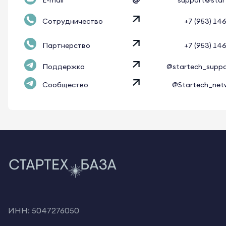
Сотрудничество
+7 (953) 14
Партнерство
+7 (953) 14
Поддержка
@startech_supp
Сообщество
@Startech_net
ИНН: 5047276050