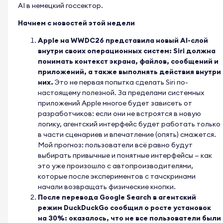
AI в немецкий госсектор.
Начнем с новостей этой недели
Apple на WWDC26 представила новый AI-слой
внутри своих операционных систем: Siri должна
понимать контекст экрана, файлов, сообщений и
приложений, а также выполнять действия внутри
них.
Это не первая попытка сделать Siri по-
настоящему полезной. За пределами системных
приложений Apple многое будет зависеть от
разработчиков: если они не встроятся в новую
логику, агентский интерфейс будет работать только
в части сценариев и впечатление (опять) смажется.
Мой прогноз: пользователи всё равно будут
выбирать привычные и понятные интерфейсы — как
это уже произошло с автопроизводителями,
которые после экспериментов с тачскринами
начали возвращать физические кнопки.
После перевода Google Search в агентский
режим DuckDuckGo сообщил о росте установок
на 30%: оказалось, что не все пользователи были