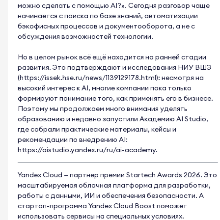
можно сделать с помощью AI?». Сегодня разговор чаще
начинается с поиска по базе знаний, автоматизации
бэкофисных процессов и документооборота, а не с
обсуждения возможностей технологии.
Но в целом рынок всё ещё находится на ранней стадии
развития. Это подтверждают и исследования НИУ ВШЭ
(
https://issek.hse.ru/news/1139129178.html
): несмотря на
высокий интерес к AI, многие компании пока только
формируют понимание того, как применять его в бизнесе.
Поэтому мы продолжаем много внимания уделять
образованию и недавно запустили Академию AI Studio,
где собрали практические материалы, кейсы и
рекомендации по внедрению AI:
https://aistudio.yandex.ru/ru/ai-academy
.
Yandex Cloud — партнер премии Startech Awards 2026. Это
масштабируемая облачная платформа для разработки,
работы с данными, ИИ и обеспечения безопасности. А
стартап-программа Yandex Cloud Boost поможет
использовать сервисы на специальных условиях.