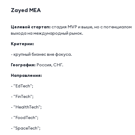
Zayed MEA
Целевой стартап:
стадия MVP и выше, но с потенциалом
выхода на международный рынок.
Критерии:
- крупный бизнес вне фокуса.
География:
Россия, СНГ.
Направления:
- "EdTech";
- "FinTech";
- "HealthTech";
- "FoodTech";
- "SpaceTech";