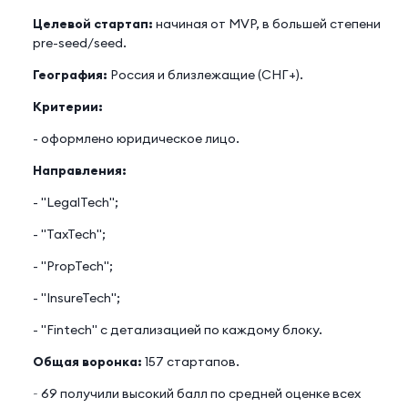
Целевой стартап:
начиная от MVP, в большей степени
pre-seed/seed.
География:
Россия и близлежащие (СНГ+).
Критерии:
- оформлено юридическое лицо.
Направления:
- "LegalTech";
- "TaxTech";
- "PropTech";
- "InsureTech";
- "Fintech" с детализацией по каждому блоку.
Общая воронка:
157 стартапов.
~ 69 получили высокий балл по средней оценке всех